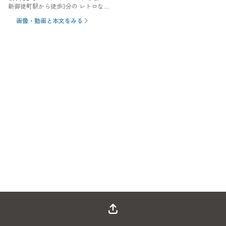
新御徒町駅から徒歩3分の レトロな
にこだわるレトロ喫茶
喫茶店。 優しい老夫婦が営んでいて
画像・動画と本文をみる
珈琲の種類が豊富な珈琲にこだわっ
たお店。 このお店は、ホットケーキ
も人気。 店内で焼いています。 甘す
ぎず、しっかりしたホットケーキ。
結構、お腹にたまります。 私の好き
なタイプのホットケーキ。 美味しか
った。 ショコラーノ美味しかったな
ぁ。 コーヒーが美味しいからかな。
のんびりして居心地の良い空間。 喫
煙可、現金のみ。