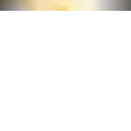
肉の名峰『肉山』『わ』×『のんき』のコラボ店！塊
肉と新鮮なホルモンを！
肉好きなら知らないものはいないだろう肉の名峰こと
吉祥寺の『肉山』、牛ホルモンの火付け役であるホル
モン酒場 焼酎家 『わ』。そしてシロタレが絶品の人
気店『もつ焼 のんき』肉好きの舌を唸らす3店舗のコ
ラボを楽しめる!! この店では、素材はもちろんだが
「サービスも売りの１つ」 ご来店いただいたお客様
に楽しんで頂けるように活気を生み出す笑顔を大事