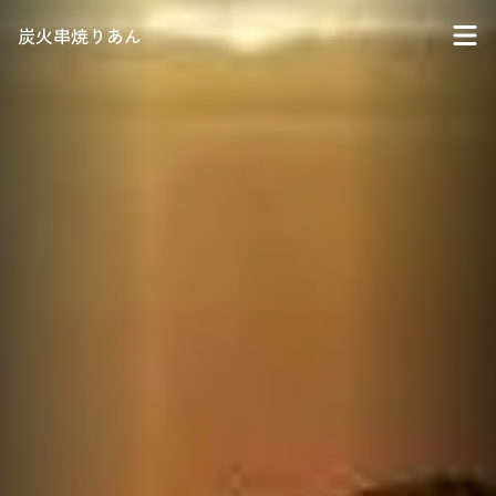
炭火串焼りあん