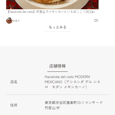
1
/
3
【Hacienda del cielo】代官山でメキシカンといえばここ！🇲🇽🌮
1
ひばり
もっとみる
店舗情報
Hacienda del cielo MODERN 
店名
MEXICANO（アシエンダ デル シエ
ロ　モダン メキシカーノ）
東京都渋谷区猿楽町10-1 マンサード
住所
代官山 9F