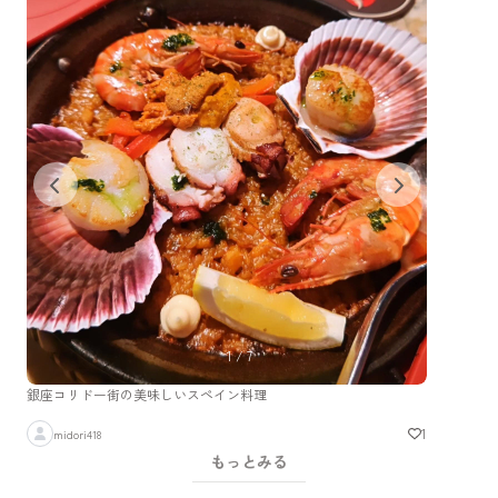
1
/
7
銀座コリドー街の美味しいスペイン料理
1
midori418
もっとみる