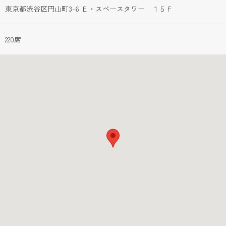
東京都渋谷区円山町3-6 Ｅ・スペースタワー　１５Ｆ
220席 