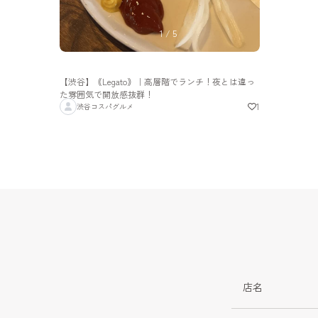
1
/
5
【渋谷】｟Legato｠｜高層階でランチ！夜とは違っ
た雰囲気で開放感抜群！
1
渋谷コスパグルメ
店名