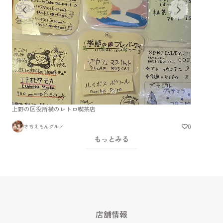
1
/
20
上野の区役所横のレトロ喫茶店
0
さちえもんグルメ
もっとみる
店舗情報