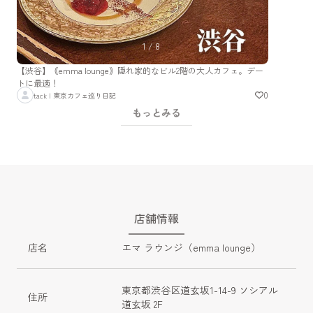
1
/
8
【渋谷】｟emma lounge｠隠れ家的なビル2階の大人カフェ。デー
トに最適！
0
tack | 東京カフェ巡り日記
もっとみる
店舗情報
店名
エマ ラウンジ（emma lounge）
東京都渋谷区道玄坂1-14-9 ソシアル
住所
道玄坂 2F