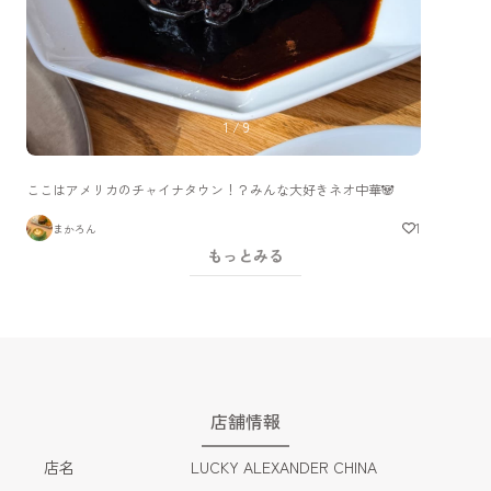
1
/
9
ここはアメリカのチャイナタウン！？みんな大好きネオ中華🐼
1
まかろん
もっとみる
店舗情報
店名
LUCKY ALEXANDER CHINA