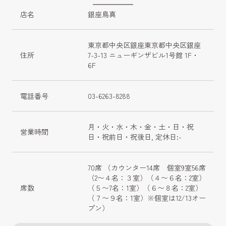
店名
銀座鳥真
東京都中央区銀座東京都中央区銀座
住所
7-3-13 ニューギンザビル1号館 1F・
6F
電話番号
03-6263-8288
月・火・水・木・金・土・日・祝
営業時間
日・祝前日・祝後日, 定休日:-
70席 （カウンター14席　個室9室56席
（2〜４名：３室）（４〜６名：2室）
席数
（５〜7名：1室）（６〜８名：2室）
（７〜９名：1室）※個室は12/13オー
プン）