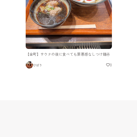
1
/
2
【金町】サウナの後に食べても罪悪感なしつけ麺🍜
0
ひばり