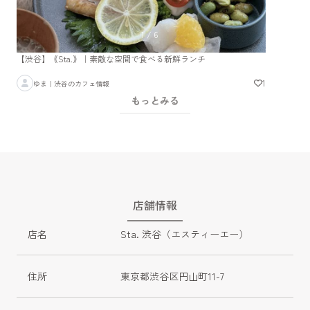
1
/
6
【渋谷】｟Sta.｠｜素敵な空間で食べる新鮮ランチ
1
ゆま｜渋谷のカフェ情報
もっとみる
店舗情報
店名
Sta. 渋谷（エスティーエー）
住所
東京都渋谷区円山町11-7 