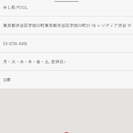
めし処 POOL
東京都渋谷区宇田川町東京都渋谷区宇田川町37-16 レジディア渋谷 1F
03-5738-8455
月・火・水・木・金・土, 定休日:-
32席 