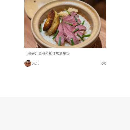
1
/
8
【渋谷】奥渋の創作居酒屋🦆
0
ひばり