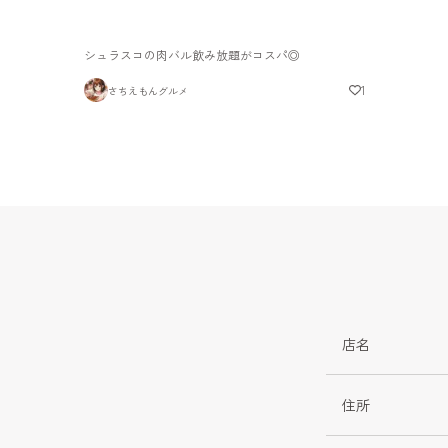
シュラスコの肉バル飲み放題がコスパ◎
1
さちえもんグルメ
店名
住所