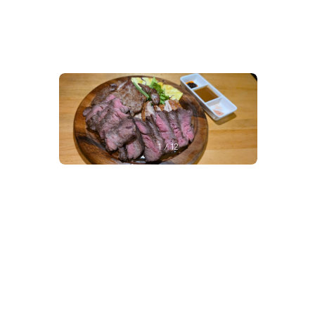
1
/
12