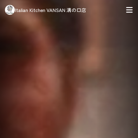
Italian Kitchen VANSAN 溝の口店