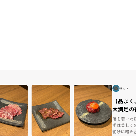
リット
【品よく
大満足の
落ち着いた
ずは美しく
絶妙に絡み