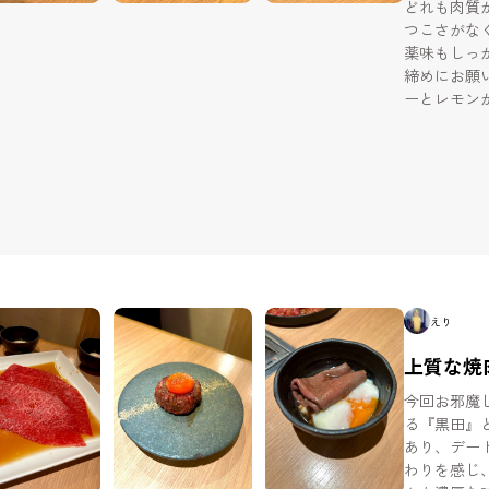
どれも肉質
つこさがな
薬味もしっ
締めにお願
ーとレモン
り、 焼肉の後
りませんが
隠れた良店
えり
上質な焼
今回お邪魔
る『黒田』
あり、デートや会食
わりを感じ