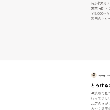
徒歩約8分 / Ab
営業時間 / Opening Hours
￥8,000〜￥15,000 🧸 今回頼んだもの / 
黒田の上ロース 
厚カット。 / Th
き / Kur
An exquisite
・炙りユッケ / 
絡む贅沢な一皿。 /
sauce and
Being a Y
で、絶対に頼むべき
and richnes
tokyojgour
とろける
🥩渋谷で見つけた
行ってほしい焼肉店🥺✨ まず
お店の方が
ろ〜り温玉のタ