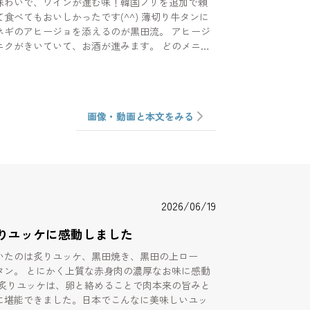
味わいで、ワインが進む味！韓国ノリを追加で頼
てもおいしかったです(^^) 薄切り牛タンに
ネギのアヒージョを添えるのが黒田流。 アヒージ
ニクがきいていて、お酒が進みます。 どのメニュ
り肉肉しさを味わえるので、少ない枚数でも満足
ント♫ 是非大切な人とのデートや会
てみてください！
画像・動画と本文をみる
2026/06/19
りユッケに感動しました
いたのは炙りユッケ、黒田焼き、黒田の上ロー
肉の濃厚なお味に感動
に堪能できました。日本でこんなに美味しいユッ