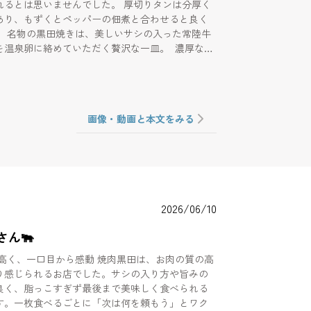
は思いませんでした。 厚切りタンは分厚く
あり、もずくとペッパーの佃煮と合わせると良く
た常陸牛
を温泉卵に絡めていただく贅沢な一皿。 濃厚な卵
が相性抜群で甘めのタレと絡んでとにかく美味し
上ロース
く旨みたっぷりで思わずもう一枚食べたくなる美
内レモンサワーを
画像・動画と本文をみる
がこれが大当たり。お酒のようなドライな味で今
ノンアルで一番美味しかったです。このドリンク
にお店に行きたいです！
2026/06/10
さん🐃
が高く、一口目から感動 焼肉黒田は、お肉の質の高
り感じられるお店でした。サシの入り方や旨みの
良く、脂っこすぎず最後まで美味しく食べられる
す。一枚食べるごとに「次は何を頼もう」とワク