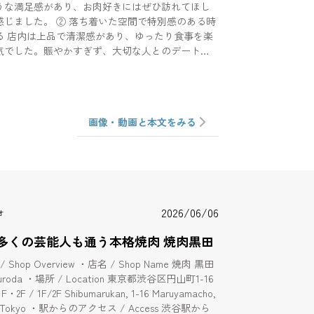
うな満足感があり、お肉好きにはぜひ訪れてほし
落ち着いた空間で特別感のある時
る 店内は上品で清潔感があり、ゆったり食事を楽
気でした。賑やかすぎず、大切な人とのデートや
し贅沢な食事にもぴったり。スタッフの接客も丁
だけでなく空間全体で満足度の高い時間を過ごせ
ィが高く、前菜から締めまでバランスよく楽しめ
画像・動画と本文をみる
た。何度訪れても新しい発見がありそうです。
焼肉をゆっくり味わいたい」という人には、自信
すすめできる一軒でした。
2026/06/06
オ
多くの芸能人も通う本格焼肉 焼肉黒田
Shop Overview ・店名 / Shop Name 焼肉 黒田
da ・場所 / Location 東京都渋谷区円山町1-16
F / 1F/2F Shibumarukan, 1-16 Maruyamacho,
, Tokyo ・駅からのアクセス / Access 渋谷駅から