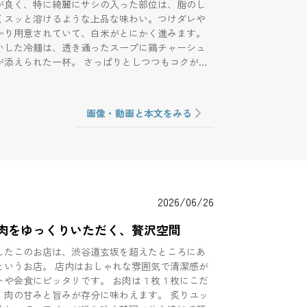
が良く、特に綺麗にサシの入った部位は、脂のし
くスッと溶けるような上品な味わい。つけダレや
かり用意されていて、白米がとにかく進みます。
いした冷麺は、透き通ったスープに鶏チャーシュ
が添えられた一杯。 さっぱりとしつつもコクがあ
に完璧な満足感を与えてくれます。 派手さはあ
、味も空間も実直で、 またふらっと通いたくなる
です。
画像・動画と本文をみる
2026/06/26
肉をゆっくりいただく、贅沢空間
したこのお店は、渋谷道玄坂を超えたところにあ
というお店。 店内はおしゃれな雰囲気で清潔感が
にピッタリです。 お肉は１枚１枚にこだ
、肉の甘みと旨みが存分に味わえます。 炙りユッ