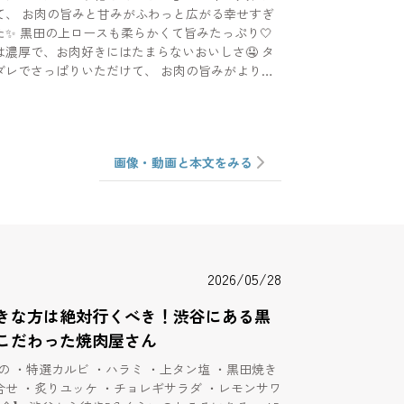
て、 お肉の旨みと甘みがふわっと広がる幸せすぎ
みたっぷり🤍
濃厚で、お肉好きにはたまらないおいしさ🤤 タ
ダレでさっぱりいただけて、 お肉の旨みがより引
ートや女子会、特別な日のごはん
存して ぜひ行ってみてね
 1F・2F 🚶‍♀️神泉駅 徒歩1分 🚶‍♀️渋谷
画像・動画と本文をみる
2026/05/28
きな方は絶対行くべき！渋谷にある黒
こだわった焼肉屋さん
もの ・特選カルビ ・ハラミ ・上タン塩 ・黒田焼き
せ ・炙りユッケ ・チョレギサラダ ・レモンサワ