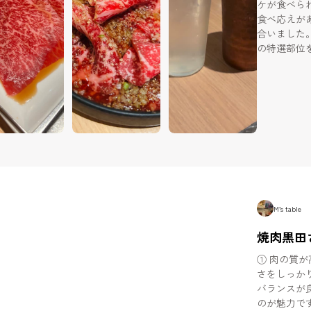
ケが食べられると
食べ応えが
合いました。 名物の黒田焼きは、美しいサシの入っ
の特選部位
と肉の旨み
かったです。 特製醤油ダレに漬け込まれた黒田の
は、柔らか
味しさでした😋 ドリンクはノンアルの瀬戸
頼みました
まで飲んだ
だけのため
M’s table
焼肉黒田
① 肉の質
さをしっか
バランスが
のが魅力で