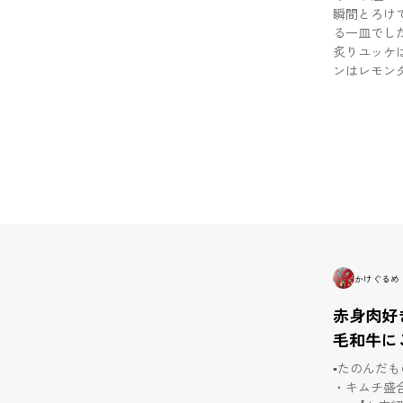
瞬間とろけ
る一皿でした✨ 黒田の上ロースも柔らかくて旨
炙りユッケは
ンはレモン
き立って最高でした🍋✨ デ
にもおすすめです🥰 気になったら保
🫶🤍 ━━━━━━━━━━━━━━━ 📍焼肉 黒田 東京都渋
谷区円山町1-16 しぶまる館
駅 徒歩7分 🕒営業時間 17:00〜翌4:00 定休日なし 📞050-5597-
5815 ━━━━━━━━━━━━━━━ @yakiniku_kuroda #焼
肉黒田 #焼肉 #渋谷焼肉 #東京大人女子グルメ #東京大人グル
メ
かけぐるめ
赤身肉好
毛和牛に
▪️たのんだ
・キムチ盛合