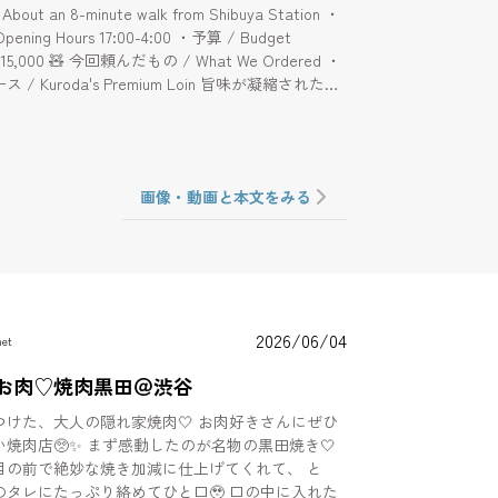
out an 8-minute walk from Shibuya Station ・
 17:00-4:00 ・予算 / Budget
What We Ordered ・
/ Kuroda's Premium Loin 旨味が凝縮された肉
ickly cut and packed with rich flavor. ・黒田焼
oda-yaki 口に入れた瞬間とろける極上の味わい。 /
 taste that melts the moment it hits your tongue.
Seared Yukhoe (Beef Tartare) タレと卵黄が
画像・動画と本文をみる
 A luxurious dish perfectly paired with
 egg yolk. ・焼肉屋のくせにプリン / "Despite
akiniku Shop" Pudding 専門店クオリティの濃厚さ
逸品。 / Specialty-shop quality stiffness
s—a must-order.
2026/06/04
met
お肉♡焼肉黒田＠渋谷
、大人の隠れ家焼肉🤍 お肉好きさんにぜひ
感動したのが名物の黒田焼き🤍
目の前で絶妙な焼き加減に仕上げてくれて、 と
レにたっぷり絡めてひと口🥹 口の中に入れた