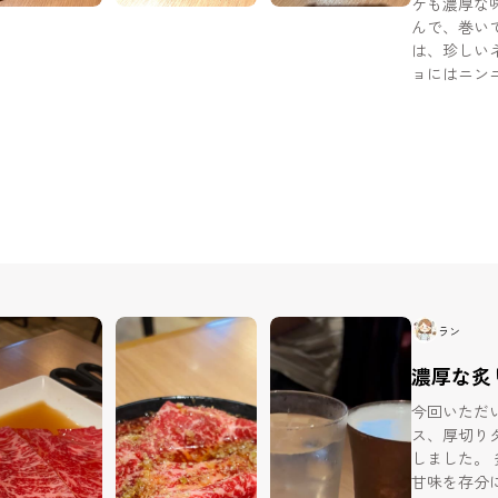
ケも濃厚な
んで、巻いて食べ
は、珍しい
ョにはニン
ーもしっか
感があるのが嬉しいポイ
食で利用し
ラン
濃厚な炙
今回いただ
ス、厚切りタン。 とにかく上質な赤身
しました。 炙りユッケは、卵と絡めることで肉本来の旨みと
甘味を存分