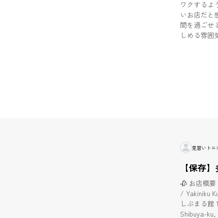
ワクするよ
いお店だと感じました。 ② 
間を過ごせ
しめる雰囲
記念日、少
寧で、料理
ました。 ③ コースでもアラカルトでも満足度が高い 一品一品
のクオリテ
る印象でし
「美味しい
を持ってお
見習いトニ
【保存】
🥀 お店概要 / 
/ Yakiniku Kuro
しぶまる館 1F・2
Shibuya-ku