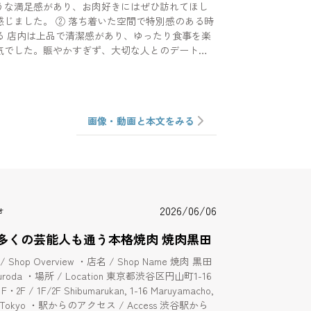
うな満足感があり、お肉好きにはぜひ訪れてほし
落ち着いた空間で特別感のある時
る 店内は上品で清潔感があり、ゆったり食事を楽
気でした。賑やかすぎず、大切な人とのデートや
し贅沢な食事にもぴったり。スタッフの接客も丁
だけでなく空間全体で満足度の高い時間を過ごせ
ィが高く、前菜から締めまでバランスよく楽しめ
画像・動画と本文をみる
た。何度訪れても新しい発見がありそうです。
焼肉をゆっくり味わいたい」という人には、自信
すすめできる一軒でした。
2026/06/06
オ
多くの芸能人も通う本格焼肉 焼肉黒田
Shop Overview ・店名 / Shop Name 焼肉 黒田
da ・場所 / Location 東京都渋谷区円山町1-16
F / 1F/2F Shibumarukan, 1-16 Maruyamacho,
, Tokyo ・駅からのアクセス / Access 渋谷駅から