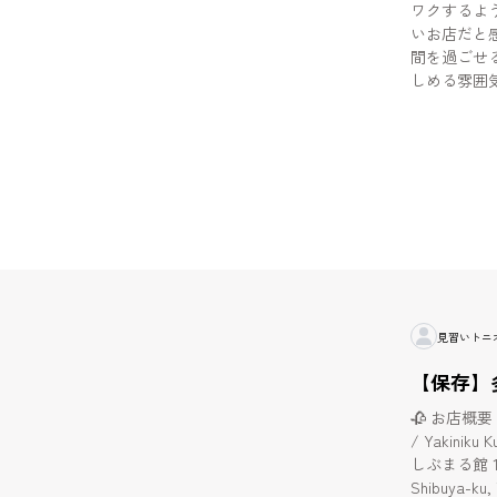
ワクするよ
いお店だと感じました。 ② 
間を過ごせ
しめる雰囲
記念日、少
寧で、料理
ました。 ③ コースでもアラカルトでも満足度が高い 一品一品
のクオリテ
る印象でし
「美味しい
を持ってお
見習いトニ
【保存】
🥀 お店概要 / 
/ Yakiniku Kuro
しぶまる館 1F・2
Shibuya-ku