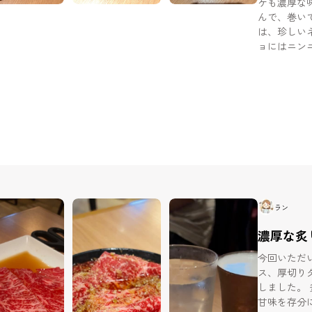
ケも濃厚な
んで、巻いて食べ
は、珍しい
ョにはニン
ーもしっか
感があるのが嬉しいポイ
食で利用し
ラン
濃厚な炙
今回いただ
ス、厚切りタン。 とにかく上質な赤身
しました。 炙りユッケは、卵と絡めることで肉本来の旨みと
甘味を存分