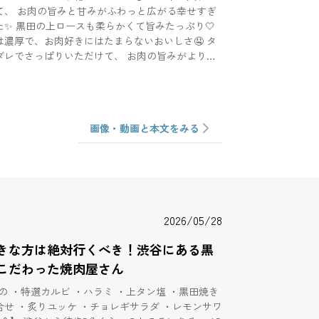
て、 お肉の旨みと甘みがふわっと広がる幸せすぎ
みたっぷり🤍
濃厚で、お肉好きにはたまらないおいしさ🤤 タ
ダレでさっぱりいただけて、 お肉の旨みがより引
ートや女子会、特別な日のごはん
存して ぜひ行ってみてね
 1F・2F 🚶‍♀️神泉駅 徒歩1分 🚶‍♀️渋谷
画像・動画と本文をみる
2026/05/28
きな方は絶対行くべき！渋谷にある黒
こだわった焼肉屋さん
もの ・特選カルビ ・ハラミ ・上タン塩 ・黒田焼き
せ ・炙りユッケ ・チョレギサラダ ・レモンサワ