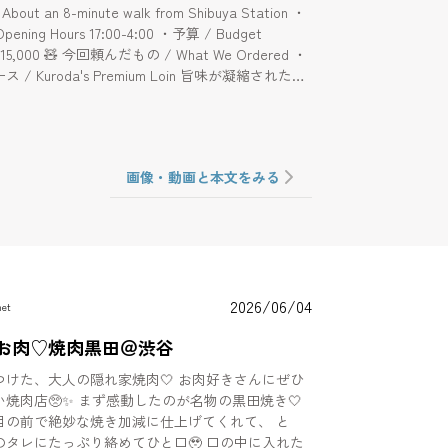
out an 8-minute walk from Shibuya Station ・
 17:00-4:00 ・予算 / Budget
What We Ordered ・
/ Kuroda's Premium Loin 旨味が凝縮された肉
ickly cut and packed with rich flavor. ・黒田焼
oda-yaki 口に入れた瞬間とろける極上の味わい。 /
 taste that melts the moment it hits your tongue.
Seared Yukhoe (Beef Tartare) タレと卵黄が
画像・動画と本文をみる
 A luxurious dish perfectly paired with
 egg yolk. ・焼肉屋のくせにプリン / "Despite
akiniku Shop" Pudding 専門店クオリティの濃厚さ
逸品。 / Specialty-shop quality stiffness
s—a must-order.
2026/06/04
met
お肉♡焼肉黒田＠渋谷
、大人の隠れ家焼肉🤍 お肉好きさんにぜひ
感動したのが名物の黒田焼き🤍
目の前で絶妙な焼き加減に仕上げてくれて、 と
レにたっぷり絡めてひと口🥹 口の中に入れた