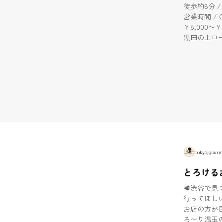
徒歩約8分 / Ab
営業時間 / Opening Hours
￥8,000〜￥15,000 🧸 今回頼んだもの / 
黒田の上ロース 
厚カット。 / Th
き / Kur
An exquisite
・炙りユッケ / 
絡む贅沢な一皿。 /
sauce and
Being a Y
で、絶対に頼むべき
and richnes
tokyojgour
とろける
🥩渋谷で見つけた
行ってほしい焼肉店🥺✨ まず
お店の方が
ろ〜り温玉のタ