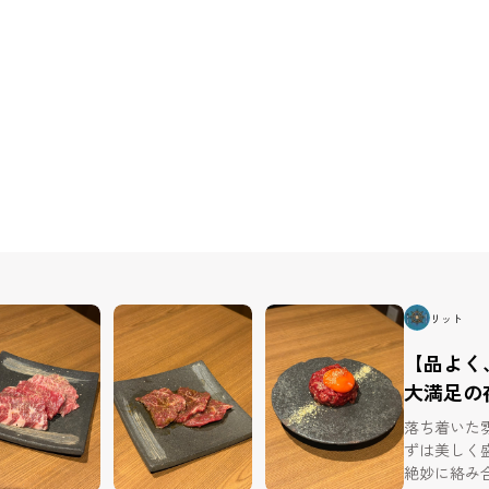
リット
【品よく
大満足の
落ち着いた
ずは美しく
絶妙に絡み