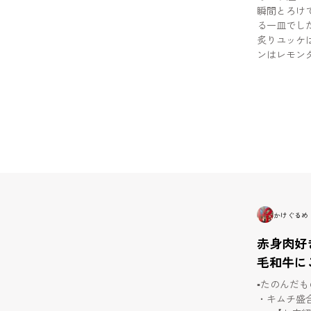
瞬間とろけ
る一皿でした✨ 黒田の上ロースも柔らかくて旨
炙りユッケは
ンはレモン
き立って最高でした🍋✨ デ
にもおすすめです🥰 気になったら保
🫶🤍 ━━━━━━━━━━━━━━━ 📍焼肉 黒田 東京都渋
谷区円山町1-16 しぶまる館
駅 徒歩7分 🕒営業時間 17:00〜翌4:00 定休日なし 📞050-5597-
5815 ━━━━━━━━━━━━━━━ @yakiniku_kuroda #焼
肉黒田 #焼肉 #渋谷焼肉 #東京大人女子グルメ #東京大人グル
メ
かけぐるめ
赤身肉好
毛和牛に
▪️たのんだ
・キムチ盛合