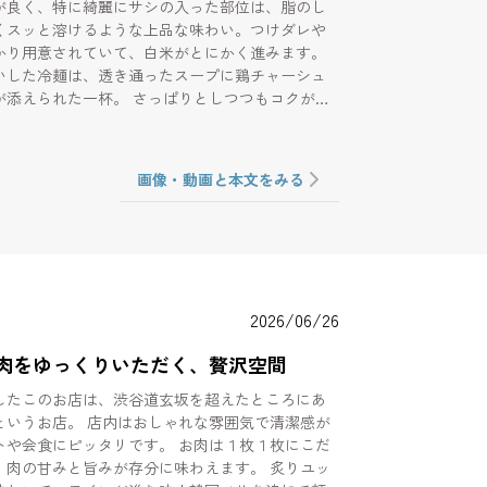
が良く、特に綺麗にサシの入った部位は、脂のし
くスッと溶けるような上品な味わい。つけダレや
かり用意されていて、白米がとにかく進みます。
いした冷麺は、透き通ったスープに鶏チャーシュ
が添えられた一杯。 さっぱりとしつつもコクがあ
に完璧な満足感を与えてくれます。 派手さはあ
、味も空間も実直で、 またふらっと通いたくなる
です。
画像・動画と本文をみる
2026/06/26
肉をゆっくりいただく、贅沢空間
したこのお店は、渋谷道玄坂を超えたところにあ
というお店。 店内はおしゃれな雰囲気で清潔感が
にピッタリです。 お肉は１枚１枚にこだ
、肉の甘みと旨みが存分に味わえます。 炙りユッ