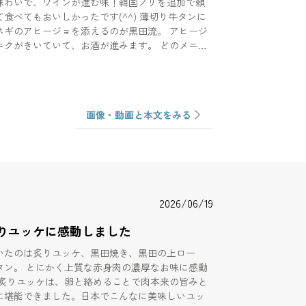
味わいで、ワインが進む味！韓国ノリを追加で頼
てもおいしかったです(^^) 薄切り牛タンに
ネギのアヒージョを添えるのが黒田流。 アヒージ
ニクがきいていて、お酒が進みます。 どのメニュ
り肉肉しさを味わえるので、少ない枚数でも満足
ント♫ 是非大切な人とのデートや会
てみてください！
画像・動画と本文をみる
2026/06/19
りユッケに感動しました
いたのは炙りユッケ、黒田焼き、黒田の上ロー
肉の濃厚なお味に感動
に堪能できました。日本でこんなに美味しいユッ