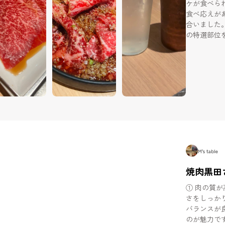
ケが食べられると
食べ応えが
合いました。 名物の黒田焼きは、美しいサシの入っ
の特選部位
と肉の旨み
かったです。 特製醤油ダレに漬け込まれた黒田の
は、柔らか
味しさでした😋 ドリンクはノンアルの瀬戸
頼みました
まで飲んだ
だけのため
M’s table
焼肉黒田
① 肉の質
さをしっか
バランスが
のが魅力で