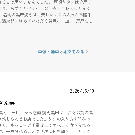
は思いませんでした。 厚切りタンは分厚く
あり、もずくとペッパーの佃煮と合わせると良く
た常陸牛
を温泉卵に絡めていただく贅沢な一皿。 濃厚な卵
が相性抜群で甘めのタレと絡んでとにかく美味し
上ロース
く旨みたっぷりで思わずもう一枚食べたくなる美
内レモンサワーを
画像・動画と本文をみる
がこれが大当たり。お酒のようなドライな味で今
ノンアルで一番美味しかったです。このドリンク
にお店に行きたいです！
2026/06/10
さん🐃
が高く、一口目から感動 焼肉黒田は、お肉の質の高
り感じられるお店でした。サシの入り方や旨みの
良く、脂っこすぎず最後まで美味しく食べられる
す。一枚食べるごとに「次は何を頼もう」とワク