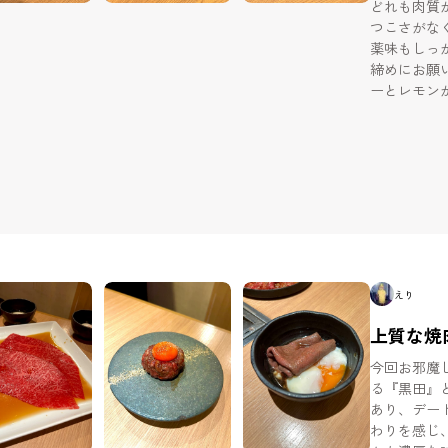
どれも肉質
つこさがな
薬味もしっ
締めにお願
ーとレモン
り、 焼肉の後
りませんが
隠れた良店
えり
上質な焼
今回お邪魔
る『黒田』
あり、デートや会食
わりを感じ