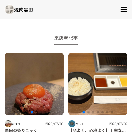
焼肉黒田
来店者記事
2026/07/09
2026/07/02
ひばり
リット
黒田の炙りユッケ
【品よく、心地よく】丁寧なお